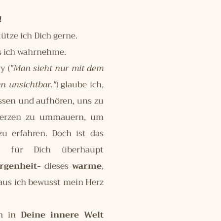
!
ütze ich Dich gerne.
as ich wahrnehme.
y (
"Man sieht nur mit dem
en unsichtbar."
) glaube ich,
assen und aufhören, uns zu
 Herzen zu ummauern, um
zu erfahren. Doch ist das
it für Dich überhaupt
rgenheit-
dieses
warme
,
raus ich bewusst mein Herz
ch in
Deine innere Welt