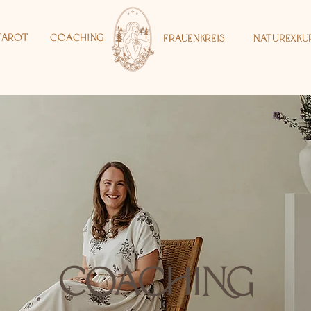
Tarot
Coaching
Frauenkreis
Naturexku
Coaching