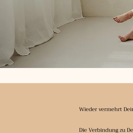
Wieder vermehrt De
Die Verbindung zu De