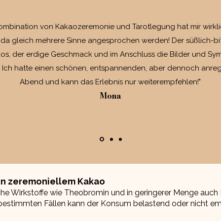
Kombination von Kakaozeremonie und Tarotlegung hat mir wirkli
, da gleich mehrere Sinne angesprochen werden! Der süßlich-bit
os, der erdige Geschmack und im Anschluss die Bilder und Sy
. Ich hatte einen schönen, entspannenden, aber dennoch anr
Abend und kann das Erlebnis nur weiterempfehlen!"
Mona
von zeremoniellem Kakao
che Wirkstoffe wie Theobromin und in geringerer Menge auch 
 bestimmten Fällen kann der Konsum belastend oder nicht em