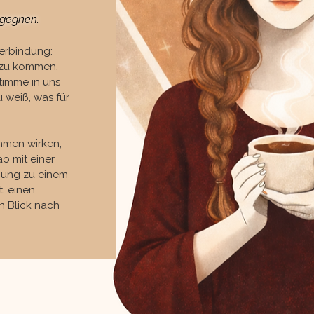
egegnen.
Verbindung:
z zu kommen,
timme in uns
 weiß, was für
mmen wirken,
o mit einer
gung zu einem
, einen
n Blick nach