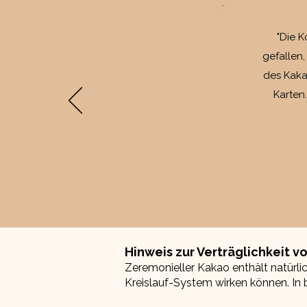
"Die 
gefallen
des Kaka
Karten
Hinweis zur Verträglichkeit 
Zeremonieller Kakao enthält natürli
Kreislauf-System wirken können. In